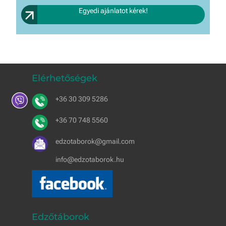
Egyedi ajánlatot kérek!
Elérhetőségek
+36 30 309 5286
+36 70 748 5560
edzotaborok@gmail.com
info@edzotaborok.hu
Edzőtáborok