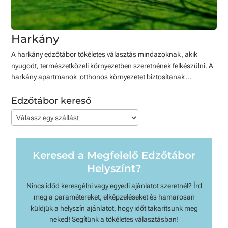
Harkány
A harkány edzőtábor tökéletes választás mindazoknak, akik
nyugodt, természetközeli környezetben szeretnének felkészülni. A
harkány apartmanok otthonos környezetet biztosítanak...
Edzőtábor kereső
Keresed a Megfelelő Edzőtábor
Helyszínt?
Nincs időd keresgélni vagy egyedi ajánlatot szeretnél? Írd
meg a paramétereket, elképzeléseket és hamarosan
küldjük a helyszín ajánlatot, hogy időt takarítsunk meg
neked! Segítünk a tökéletes választásban!