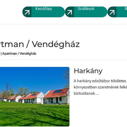
Kezdőlap
Szállások
B
rtman / Vendégház
|
Apartman / Vendégház
Harkány
A harkány edzőtábor tökéletes
környezetben szeretnének felk
biztosítanak...