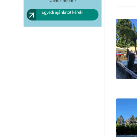
választásban!
Egyedi ajánlatot kérek!