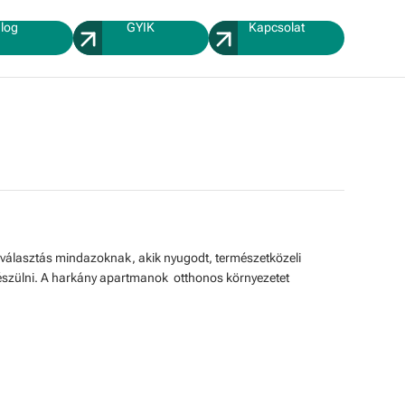
log
GYIK
Kapcsolat
 választás mindazoknak, akik nyugodt, természetközeli
észülni. A harkány apartmanok otthonos környezetet