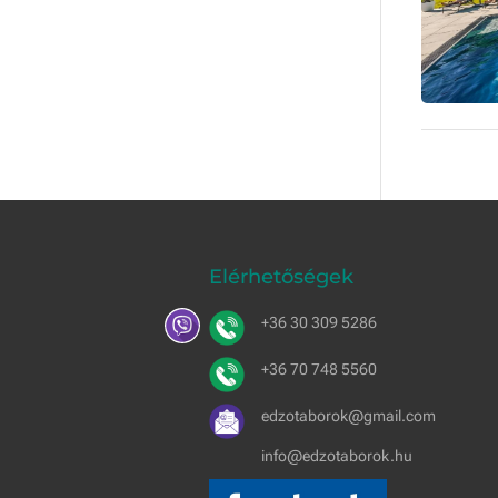
Elérhetőségek
+36 30 309 5286
+36 70 748 5560
edzotaborok@gmail.com
info@edzotaborok.hu