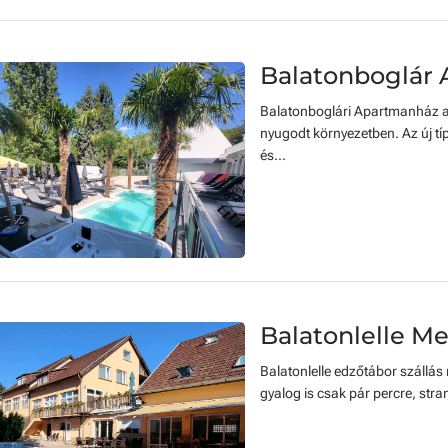
Balatonboglár
Balatonboglári Apartmanház a 
nyugodt környezetben. Az új tí
és...
Balatonlelle 
Balatonlelle edzőtábor szállás
gyalog is csak pár percre, stra