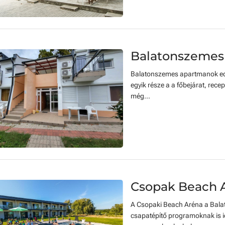
Balatonszemes
Balatonszemes apartmanok edz
egyik része a a főbejárat, rece
még...
Csopak Beach 
A Csopaki Beach Aréna a Balat
csapatépítő programoknak is i