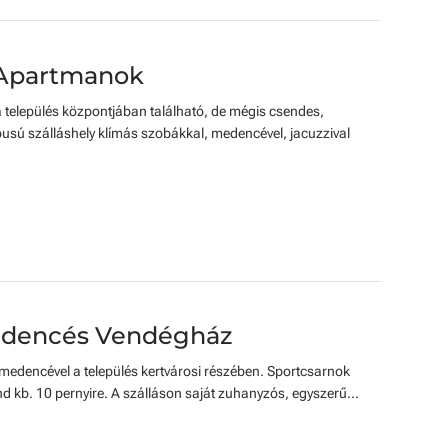
 Apartmanok
település központjában található, de mégis csendes,
pusú szálláshely klímás szobákkal, medencével, jacuzzival
Medencés Vendégház
 medencével a település kertvárosi részében. Sportcsarnok
nd kb. 10 pernyire. A szálláson saját zuhanyzós, egyszerű...