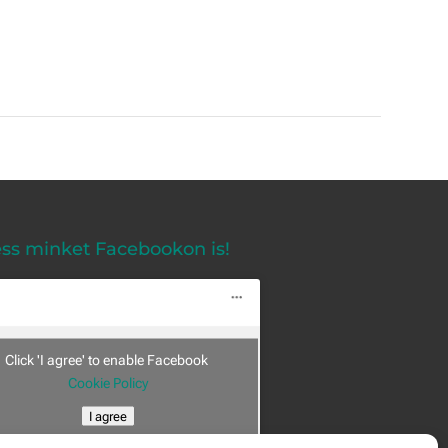
ss minket Facebookon is!
Click 'I agree' to enable Facebook
Cookie Policy
I agree