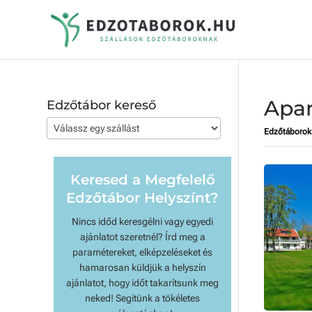
Apa
Edzőtábor kereső
Edzőtáborok
Keresed a Megfelelő
Edzőtábor Helyszínt?
Nincs időd keresgélni vagy egyedi
ajánlatot szeretnél? Írd meg a
paramétereket, elképzeléseket és
hamarosan küldjük a helyszín
ajánlatot, hogy időt takarítsunk meg
neked! Segítünk a tökéletes