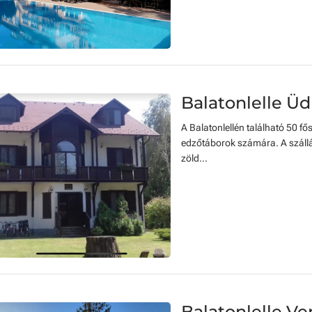
Balatonlelle Üd
A Balatonlellén található 50 fő
edzőtáborok számára. A szállá
zöld...
Balatonlelle V