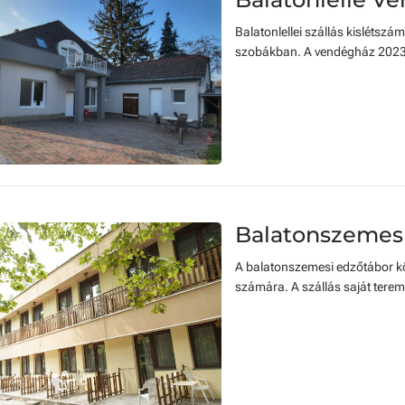
Balatonlellei szállás kislétszá
szobákban. A vendégház 2023-ba
Balatonszemes
A balatonszemesi edzőtábor köz
számára. A szállás saját terem