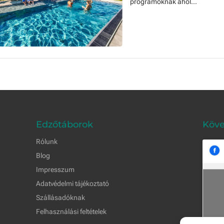
programoknak ahol...
Edzőtáborok
Köve
Rólunk
Blog
Impresszum
Adatvédelmi tájékoztató
Szállásadóknak
Felhasználási feltételek